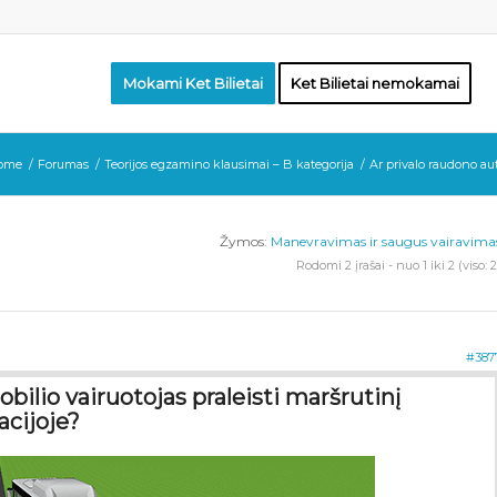
Mokami Ket Bilietai
Ket Bilietai nemokamai
ome
/
Forumas
/
Teorijos egzamino klausimai – B kategorija
/
Ar privalo raudono aut
Žymos:
Manevravimas ir saugus vairavima
Rodomi 2 įrašai - nuo 1 iki 2 (viso: 2
#387
bilio vairuotojas praleisti maršrutinį
acijoje?