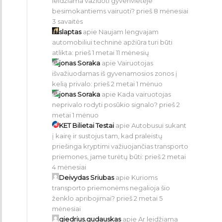
leidžiama važiuoti gyvenvietėje
besimokantiems vairuoti?
prieš 8 mėnesiai
3 savaitės
slaptas
apie
Naujam lengvajam
automobiliui techninė apžiūra turi būti
atlikta:
prieš 1 metai 11 mėnesių
jonas Soraka
apie
Vairuotojas
išvažiuodamas iš gyvenamosios zonos į
kelią privalo:
prieš 2 metai 1 mėnuo
jonas Soraka
apie
Kada vairuotojas
neprivalo rodyti posūkio signalo?
prieš 2
metai 1 mėnuo
KET Bilietai Testai
apie
Autobusui sukant
į kairę ir sustojus tam, kad praleistų
priešinga kryptimi važiuojančias transporto
priemones, jame turėtų būti:
prieš 2 metai
4 mėnesiai
Deivydas Sriubas
apie
Kurioms
transporto priemonėms negalioja šio
ženklo apribojimai?
prieš 2 metai 5
mėnesiai
giedrius.gudauskas
apie
Ar leidžiama