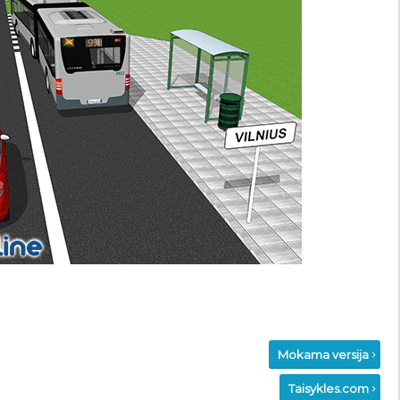
Mokama versija
Taisykles.com