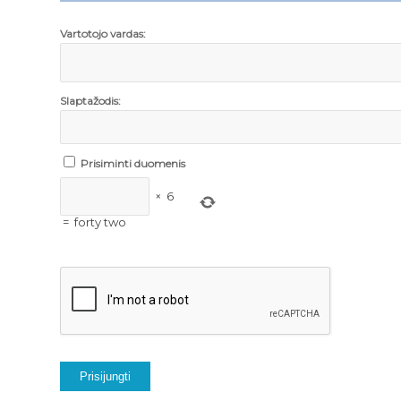
Vartotojo vardas:
Slaptažodis:
Prisiminti duomenis
×
6
=
forty two
Prisijungti