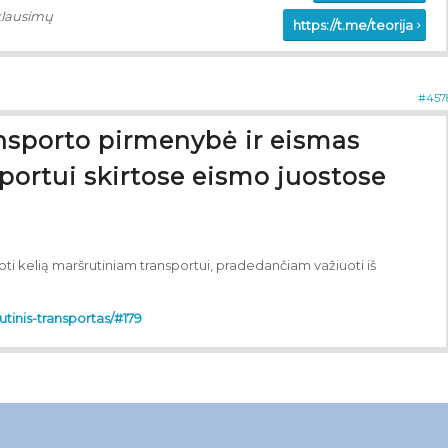
klausimų
https://t.me/teorija
#457
ansporto pirmenybė ir eismas
portui skirtose eismo juostose
oti kelią maršrutiniam transportui, pradedančiam važiuoti iš
rutinis-transportas/#179