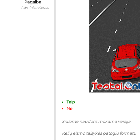
Pagalba
Administratorius
Taip
Ne
Siūlome naudotis mokama versija.
Kelių eismo taisykės patogiu formatu