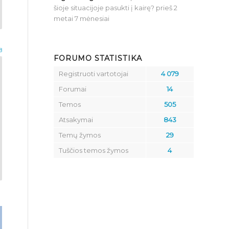
šioje situacijoje pasukti į kairę?
prieš 2
metai 7 mėnesiai
8
FORUMO STATISTIKA
Registruoti vartotojai
4 079
Forumai
14
Temos
505
Atsakymai
843
Temų žymos
29
Tuščios temos žymos
4