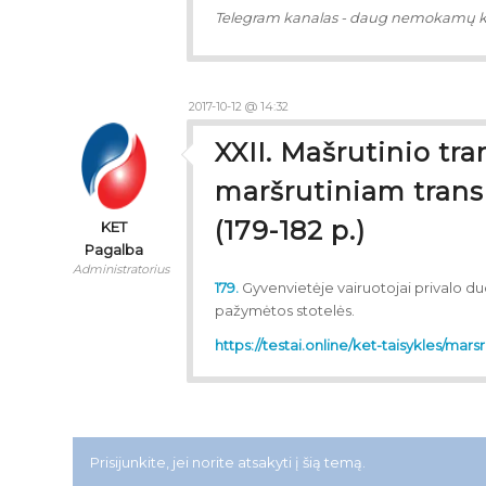
Telegram kanalas - daug nemokamų 
2017-10-12 @ 14:32
XXII. Mašrutinio tr
maršrutiniam trans
(179-182 p.)
KET
Pagalba
Administratorius
179.
Gyvenvietėje vairuotojai privalo du
pažymėtos stotelės.
https://testai.online/ket-taisykles/mars
Prisijunkite, jei norite atsakyti į šią temą.