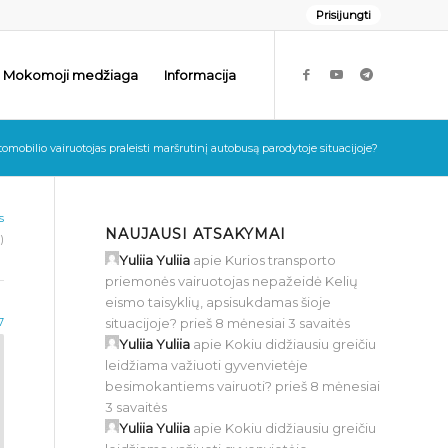
Prisijungti
Mokomoji medžiaga
Informacija
omobilio vairuotojas praleisti maršrutinį autobusą parodytoje situacijoje?
s
NAUJAUSI ATSAKYMAI
)
Yuliia Yuliia
apie
Kurios transporto
priemonės vairuotojas nepažeidė Kelių
eismo taisyklių, apsisukdamas šioje
situacijoje?
prieš 8 mėnesiai 3 savaitės
7
Yuliia Yuliia
apie
Kokiu didžiausiu greičiu
leidžiama važiuoti gyvenvietėje
besimokantiems vairuoti?
prieš 8 mėnesiai
3 savaitės
Yuliia Yuliia
apie
Kokiu didžiausiu greičiu