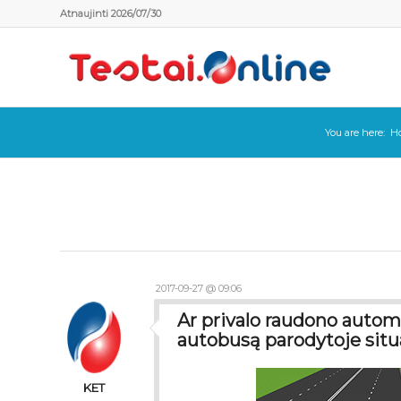
Atnaujinti 2026/07/30
You are here:
H
2017-09-27 @ 09:06
Ar privalo raudono automo
autobusą parodytoje situ
KET