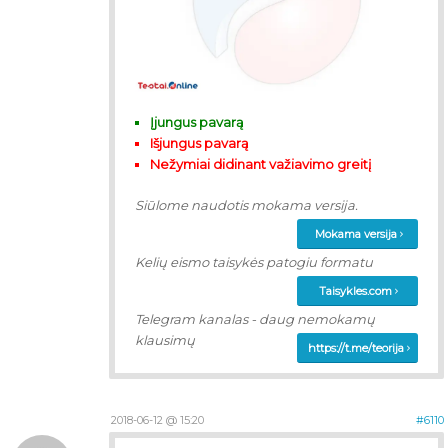
Įjungus pavarą
Išjungus pavarą
Nežymiai didinant važiavimo greitį
Siūlome naudotis mokama versija.
Mokama versija
Kelių eismo taisykės patogiu formatu
Taisykles.com
Telegram kanalas - daug nemokamų
klausimų
https://t.me/teorija
2018-06-12 @ 15:20
#6110