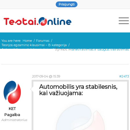
Prisijungti
You are here:
Home
/
Forumas
/
Teorijos egzamino klausimai – B kategorija
/
Žymos:
Manevravimas ir saugus vairavimas
Automobilis yra stabilesnis, kai važiuojama:
2017-09-04 @ 15:39
#2473
Automobilis yra stabilesnis,
kai važiuojama:
KET
Pagalba
Administratorius