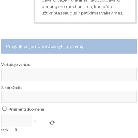
pavarų dėže ir tinkamai naudoti pavarų
perjungimo mechanizmą, kad būtų
užtikrintas saugus ir patikimas vairavimas.
Prisijunkite, jei norite atsakyti į šią temą.
Vartotojo vardas:
Slaptažodis:
Prisiminti duomenis
×
šeši
=
6