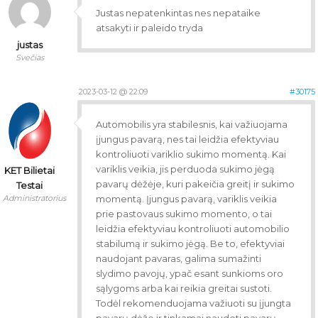
Justas nepatenkintas nes nepataike
atsakyti ir paleido tryda
justas
Svečias
2023-03-12 @ 22:09
#30175
Automobilis yra stabilesnis, kai važiuojama
įjungus pavarą, nes tai leidžia efektyviau
kontroliuoti variklio sukimo momentą. Kai
variklis veikia, jis perduoda sukimo jėgą
KET Bilietai
pavarų dėžėje, kuri pakeičia greitį ir sukimo
Testai
Administratorius
momentą. Įjungus pavarą, variklis veikia
prie pastovaus sukimo momento, o tai
leidžia efektyviau kontroliuoti automobilio
stabilumą ir sukimo jėgą. Be to, efektyviai
naudojant pavaras, galima sumažinti
slydimo pavojų, ypač esant sunkioms oro
sąlygoms arba kai reikia greitai sustoti.
Todėl rekomenduojama važiuoti su įjungta