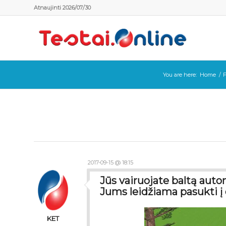
Atnaujinti 2026/07/30
You are here:
Home
/
2017-09-15 @ 18:15
Jūs vairuojate baltą automo
Jums leidžiama pasukti į
KET