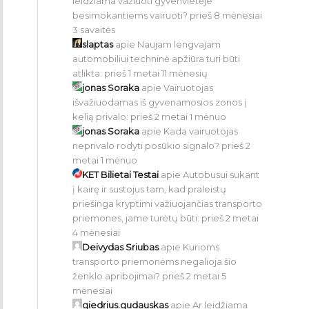
leidžiama važiuoti gyvenvietėje
besimokantiems vairuoti?
prieš 8 mėnesiai
3 savaitės
slaptas
apie
Naujam lengvajam
automobiliui techninė apžiūra turi būti
atlikta:
prieš 1 metai 11 mėnesių
jonas Soraka
apie
Vairuotojas
išvažiuodamas iš gyvenamosios zonos į
kelią privalo:
prieš 2 metai 1 mėnuo
jonas Soraka
apie
Kada vairuotojas
neprivalo rodyti posūkio signalo?
prieš 2
metai 1 mėnuo
KET Bilietai Testai
apie
Autobusui sukant
į kairę ir sustojus tam, kad praleistų
priešinga kryptimi važiuojančias transporto
priemones, jame turėtų būti:
prieš 2 metai
4 mėnesiai
Deivydas Sriubas
apie
Kurioms
transporto priemonėms negalioja šio
ženklo apribojimai?
prieš 2 metai 5
mėnesiai
giedrius.gudauskas
apie
Ar leidžiama