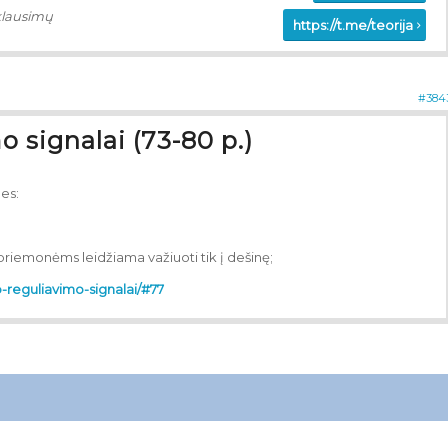
klausimų
https://t.me/teorija
#384
o signalai (73-80 p.)
mes:
 priemonėms leidžiama važiuoti tik į dešinę;
mo-reguliavimo-signalai/#77