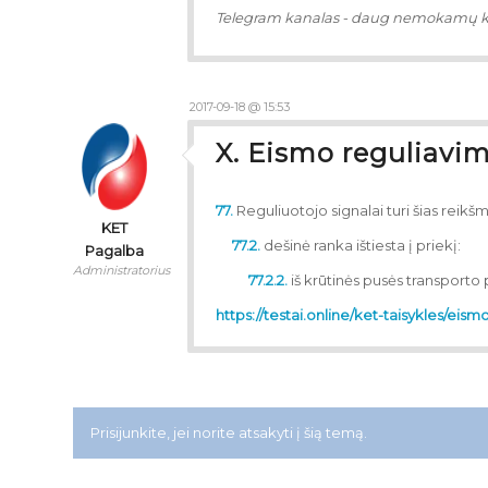
Telegram kanalas - daug nemokamų 
2017-09-18 @ 15:53
X. Eismo reguliavim
77.
Reguliuotojo signalai turi šias reikš
KET
77.2.
dešinė ranka ištiesta į priekį:
Pagalba
Administratorius
77.2.2.
iš krūtinės pusės transporto
https://testai.online/ket-taisykles/eis
Prisijunkite, jei norite atsakyti į šią temą.