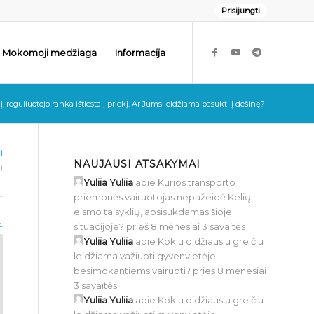
Prisijungti
Mokomoji medžiaga
Informacija
į, reguliuotojo ranka ištiesta į priekį. Ar Jums leidžiama pasukti į dešinę?
i
NAUJAUSI ATSAKYMAI
)
Yuliia Yuliia
apie
Kurios transporto
priemonės vairuotojas nepažeidė Kelių
eismo taisyklių, apsisukdamas šioje
situacijoje?
prieš 8 mėnesiai 3 savaitės
4
Yuliia Yuliia
apie
Kokiu didžiausiu greičiu
leidžiama važiuoti gyvenvietėje
besimokantiems vairuoti?
prieš 8 mėnesiai
3 savaitės
Yuliia Yuliia
apie
Kokiu didžiausiu greičiu