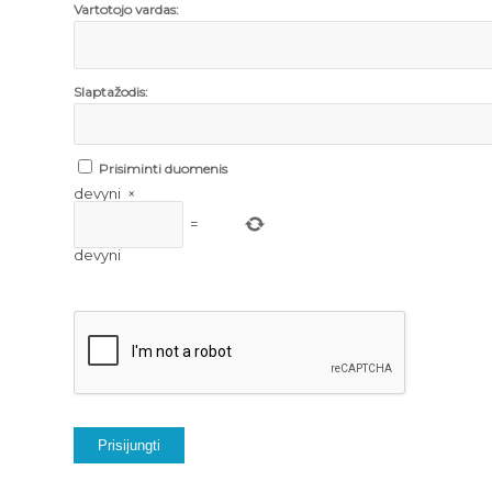
Vartotojo vardas:
Slaptažodis:
Prisiminti duomenis
devyni
×
=
devyni
Prisijungti