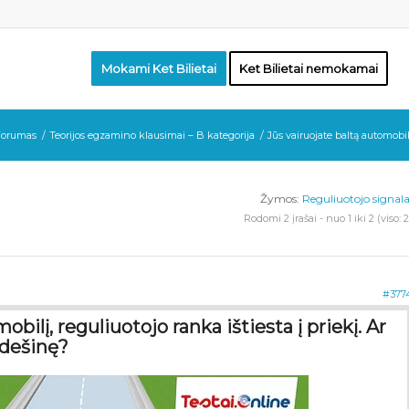
Mokami Ket Bilietai
Ket Bilietai nemokamai
Forumas
/
Teorijos egzamino klausimai – B kategorija
/
Jūs vairuojate baltą automobil
Žymos:
Reguliuotojo signala
Rodomi 2 įrašai - nuo 1 iki 2 (viso: 2
#377
bilį, reguliuotojo ranka ištiesta į priekį. Ar
 dešinę?