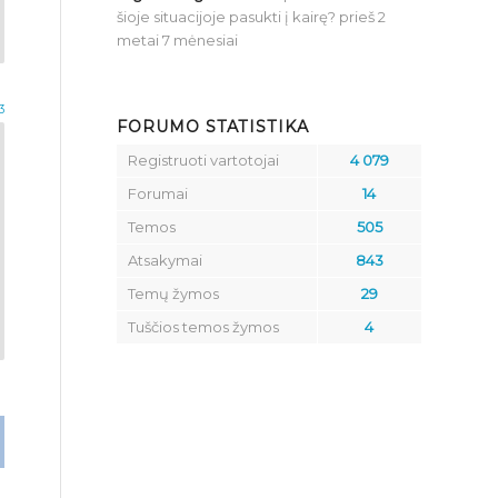
šioje situacijoje pasukti į kairę?
prieš 2
metai 7 mėnesiai
3
FORUMO STATISTIKA
Registruoti vartotojai
4 079
Forumai
14
Temos
505
Atsakymai
843
Temų žymos
29
Tuščios temos žymos
4