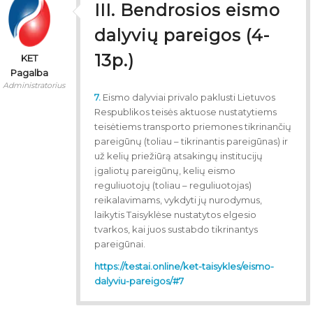
III. Bendrosios eismo
dalyvių pareigos (4-
13p.)
KET
Pagalba
Administratorius
7.
Eismo dalyviai privalo paklusti Lietuvos
Respublikos teisės aktuose nustatytiems
teisėtiems transporto priemones tikrinančių
pareigūnų (toliau – tikrinantis pareigūnas) ir
už kelių priežiūrą atsakingų institucijų
įgaliotų pareigūnų, kelių eismo
reguliuotojų (toliau – reguliuotojas)
reikalavimams, vykdyti jų nurodymus,
laikytis Taisyklėse nustatytos elgesio
tvarkos, kai juos sustabdo tikrinantys
pareigūnai.
https://testai.online/ket-taisykles/eismo-
dalyviu-pareigos/#7