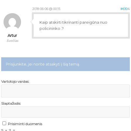
2018-06-06 @ 00:15
#6104
Kaip atskirti tikrinanti pareigūna nuo
policininko .?
Artur
Svečias
Prisijunkite, jei norite atsakyti į šią temą.
Vartotojo vardas:
Slaptažodis:
Prisiminti duomenis
5
×
3
=