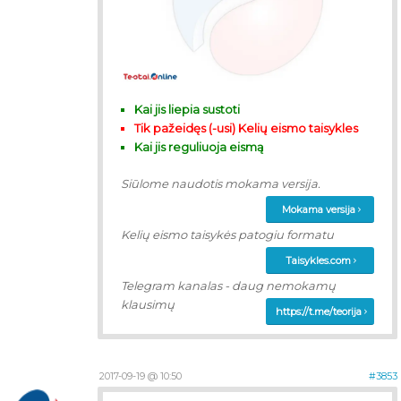
Kai jis liepia sustoti
Tik pažeidęs (-usi) Kelių eismo taisykles
Kai jis reguliuoja eismą
Siūlome naudotis mokama versija.
Mokama versija
Kelių eismo taisykės patogiu formatu
Taisykles.com
Telegram kanalas - daug nemokamų
klausimų
https://t.me/teorija
2017-09-19 @ 10:50
#3853