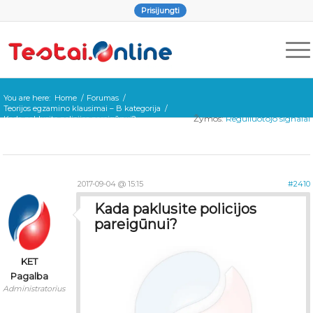
Prisijungti
You are here:
Home
/
Forumas
/
Teorijos egzamino klausimai – B kategorija
/
Žymos:
Reguliuotojo signalai
Kada paklusite policijos pareigūnui?
2017-09-04 @ 15:15
#2410
Kada paklusite policijos
pareigūnui?
KET
Pagalba
Administratorius