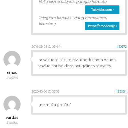
Kelių eismo taisykės patogiu formatu
Taisykles.com
Telegram kanalas - daug nemokamų
klausimų
https://t.me/teorija
2019-09-05 @ 09:44
#10972
ar vairuotojui ir keleiviui neskiriama bauda
vaziuojant be dirzo ant galines sedynes
rimas
Svečias
2020-10-06 @ 05:06
#23034
„ne mažu greičiu”
vardas
Svečias