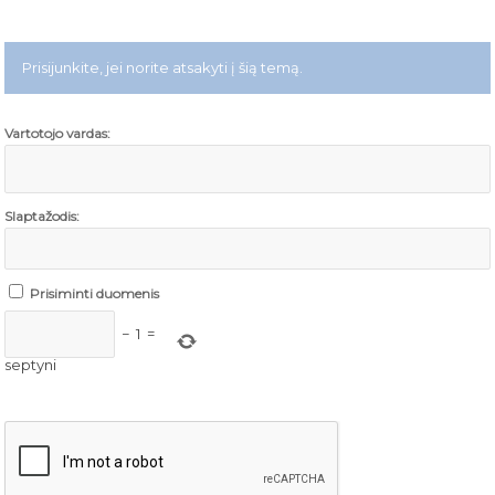
Prisijunkite, jei norite atsakyti į šią temą.
Vartotojo vardas:
Slaptažodis:
Prisiminti duomenis
−
1
=
septyni