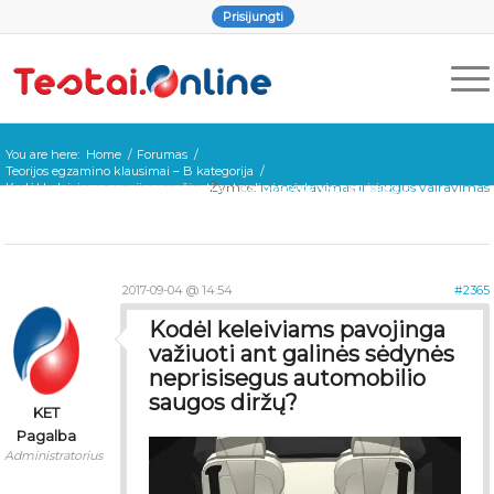
Prisijungti
You are here:
Home
/
Forumas
/
Teorijos egzamino klausimai – B kategorija
/
Žymos:
Manevravimas ir saugus vairavimas
Kodėl keleiviams pavojinga važiuoti ant galinės sėdynės neprisisegus
automobilio saugos diržų?
2017-09-04 @ 14:54
#2365
Kodėl keleiviams pavojinga
važiuoti ant galinės sėdynės
neprisisegus automobilio
saugos diržų?
KET
Pagalba
Administratorius