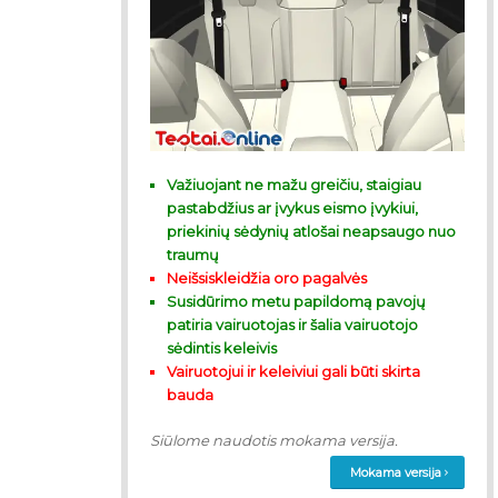
Važiuojant ne mažu greičiu, staigiau
pastabdžius ar įvykus eismo įvykiui,
priekinių sėdynių atlošai neapsaugo nuo
traumų
Neišsiskleidžia oro pagalvės
Susidūrimo metu papildomą pavojų
patiria vairuotojas ir šalia vairuotojo
sėdintis keleivis
Vairuotojui ir keleiviui gali būti skirta
bauda
Siūlome naudotis mokama versija.
Mokama versija