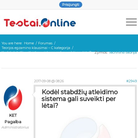
Prisijungti
You are here:
Home
/
Forumas
/
Teorijos egzamino klausimai – C kategorija
/
Žymos:
Techninė teorija
Kodėl stabdžių atleidimo sistema gali suveikti per lėtai?
2017-09-08 @ 08:26
#2949
Kodėl stabdžių atleidimo
sistema gali suveikti per
lėtai?
KET
Pagalba
Administratorius