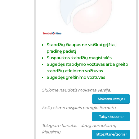
Stabdžių čiaupas ne visiškai grįžta į
pradinę padėtį
Suspaustos stabdžių magistralės
Sugedęs stabdymo vožtuvas arba greito
stabdžių atleidimo vožtuvas
Sugedęs greitinimo vožtuvas
Siūlome naudotis mokama versija.
Mokama versija
Kelių eismo taisykės patogiu formatu
Taisykles.com
Telegram kanalas - daug nemokamų
klausimų
https://t.me/teorija