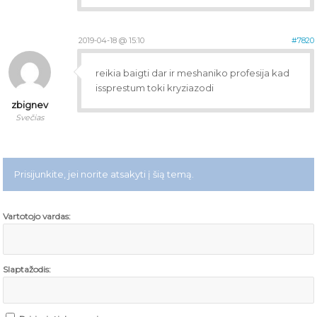
2019-04-18 @ 15:10
#7820
reikia baigti dar ir meshaniko profesija kad
issprestum toki kryziazodi
zbignev
Svečias
Prisijunkite, jei norite atsakyti į šią temą.
Vartotojo vardas:
Slaptažodis: