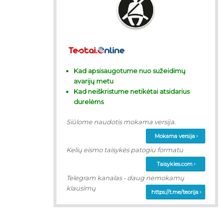
Kad apsisaugotume nuo sužeidimų
avarijų metu
Kad neiškristume netikėtai atsidarius
durelėms
Siūlome naudotis mokama versija.
Mokama versija
Kelių eismo taisykės patogiu formatu
Taisykles.com
Telegram kanalas - daug nemokamų
klausimų
https://t.me/teorija