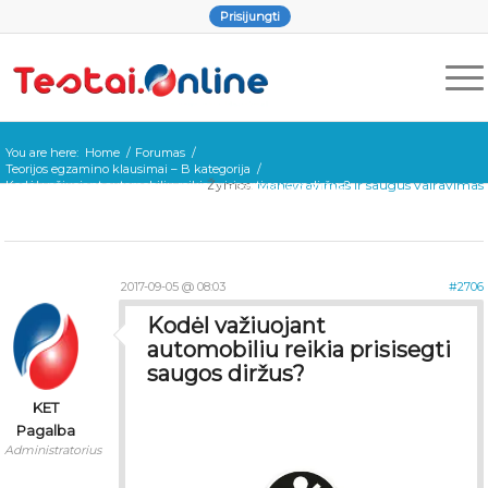
Prisijungti
You are here:
Home
/
Forumas
/
Teorijos egzamino klausimai – B kategorija
/
Žymos:
Manevravimas ir saugus vairavimas
Kodėl važiuojant automobiliu reikia prisisegti saugos diržus?
2017-09-05 @ 08:03
#2706
Kodėl važiuojant
automobiliu reikia prisisegti
saugos diržus?
KET
Pagalba
Administratorius