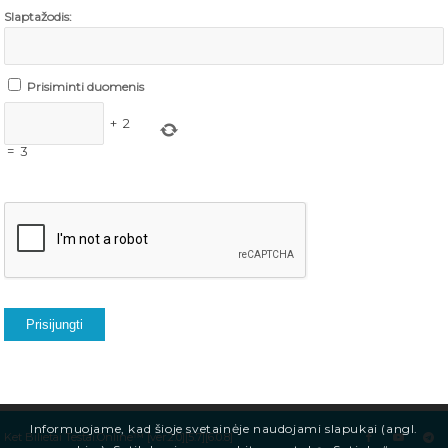
Slaptažodis:
Prisiminti duomenis
+
2
=
3
Prisijungti
Informuojame, kad šioje svetainėje naudojami slapukai (angl.
Ket Bilietai Testai.Online™ [ver.2.0][5.7][6.0.8]