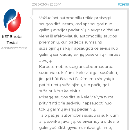
2023-03-04 @ 20:14
#29998
Važiuojant automobiliu reikia prisisegti
saugos diržus tam, kad apsisaugoti nuo
galimų avarijos padarinių. Saugos diržai yra
viena iš efektyviausių automobilių saugos
KET Bilietai
priemonių, kuri padeda sumažinti
Testai
Administratorius
sužalojimų riziką ir apsaugoti keleivius nuo
galimų sunkiausių avirijų pasekmių - mirties
atvejų.
Kai automobilis staigiai stabdomas arba
susiduria su kliūtimi, keleiviai gali susižaloti,
jie gali būti išsviesti iš užimamų sėdynių ir
patirti rimtų sužalojimų, tuo pačių gali
sužaloti kitus keleivius.
Prisegę saugos diržus, keleiviai yra tvirtai
pritvirtinti prie sėdynių ir apsaugoti nuo
tokių galimų avarijų padarinių.
Taip pat, jei automobilis susiduria su kliūtimi
ar patenka į avariją, keleiviams yra didesnė
galimybė išlikti gyviems ir išvengti rimtų