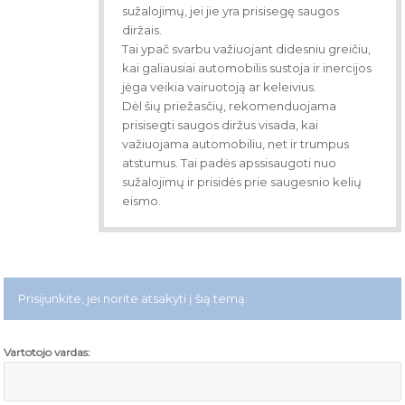
sužalojimų, jei jie yra prisisegę saugos
diržais.
Tai ypač svarbu važiuojant didesniu greičiu,
kai galiausiai automobilis sustoja ir inercijos
jėga veikia vairuotoją ar keleivius.
Dėl šių priežasčių, rekomenduojama
prisisegti saugos diržus visada, kai
važiuojama automobiliu, net ir trumpus
atstumus. Tai padės apssisaugoti nuo
sužalojimų ir prisidės prie saugesnio kelių
eismo.
Prisijunkite, jei norite atsakyti į šią temą.
Vartotojo vardas: