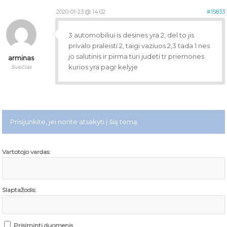
2020-01-23 @ 14:02
#15833
3 automobiliui is desines yra 2, del to jis
privalo praleisti 2, taigi vaziuos 2,3 tada 1 nes
jo salutinis ir pirma turi judeti tr priemones
arminas
kurios yra pagr kelyje
Svečias
Prisijunkite, jei norite atsakyti į šią temą.
Vartotojo vardas:
Slaptažodis:
Prisiminti duomenis