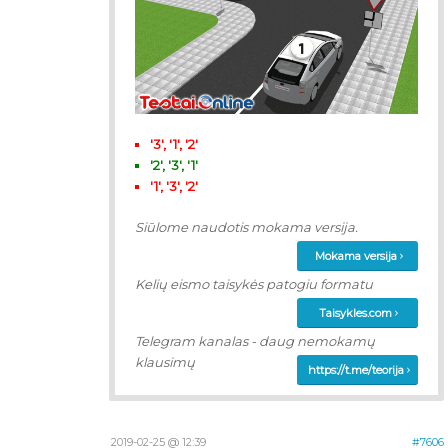
'3', '1', '2'
'2', '3', '1'
'1', '3', '2'
Siūlome naudotis mokama versija.
Mokama versija
Kelių eismo taisykės patogiu formatu
Taisykles.com
Telegram kanalas - daug nemokamų
klausimų
https://t.me/teorija
2019-02-25 @ 12:39
#7606