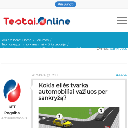
Prisijungti
You are here:
Home
/
Forumas
/
Teorijos egzamino klausimai – B kategorija
/
Žymos:
Sankryžos
Kokia eilės tvarka automobiliai važiuos per sankryžą?
2017-10-09 @ 12:18
#4454
Kokia eilės tvarka
automobiliai važiuos per
sankryžą?
KET
Pagalba
Administratorius