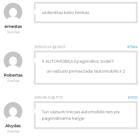
uždenktas kelio ženkas
ernestas
Svečias
2019-03-24 @ 09:03
#7664
3 AUTOMOBILIUI pagrindinis ,todel t
uri važiuoti pirmas,tada 1automobilis ir 2
Robertas
Svečias
2019-09-15 @ 17:01
#11012
Turi vaziuoti trecias automobilis nes yra
pagrindiniame kelyje
Alvydas
Svečias