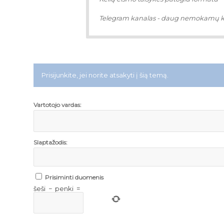
Telegram kanalas - daug nemokamų 
Prisijunkite, jei norite atsakyti į šią temą.
Vartotojo vardas:
Slaptažodis:
Prisiminti duomenis
šeši
−
penki
=