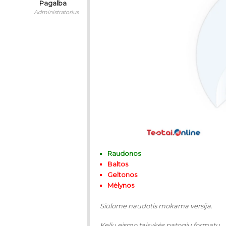
Pagalba
Administratorius
Raudonos
Baltos
Geltonos
Mėlynos
Siūlome naudotis mokama versija.
Kelių eismo taisykės patogiu formatu