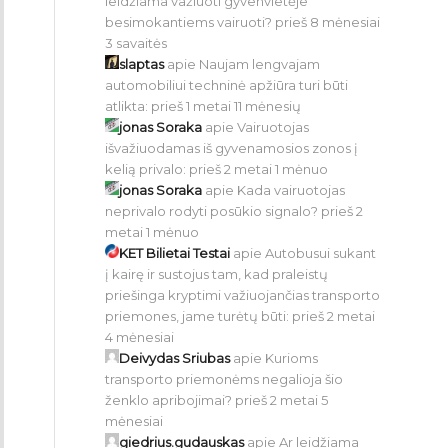
leidžiama važiuoti gyvenvietėje
besimokantiems vairuoti?
prieš 8 mėnesiai
3 savaitės
slaptas
apie
Naujam lengvajam
automobiliui techninė apžiūra turi būti
atlikta:
prieš 1 metai 11 mėnesių
jonas Soraka
apie
Vairuotojas
išvažiuodamas iš gyvenamosios zonos į
kelią privalo:
prieš 2 metai 1 mėnuo
jonas Soraka
apie
Kada vairuotojas
neprivalo rodyti posūkio signalo?
prieš 2
metai 1 mėnuo
KET Bilietai Testai
apie
Autobusui sukant
į kairę ir sustojus tam, kad praleistų
priešinga kryptimi važiuojančias transporto
priemones, jame turėtų būti:
prieš 2 metai
4 mėnesiai
Deivydas Sriubas
apie
Kurioms
transporto priemonėms negalioja šio
ženklo apribojimai?
prieš 2 metai 5
mėnesiai
giedrius.gudauskas
apie
Ar leidžiama