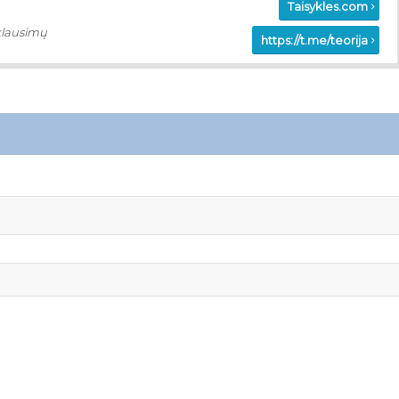
Taisykles.com
klausimų
https://t.me/teorija