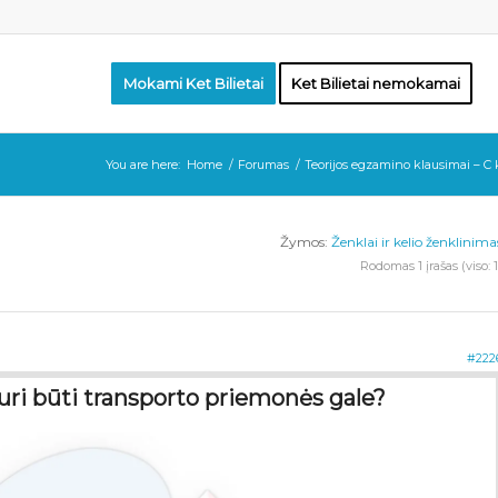
Mokami Ket Bilietai
Ket Bilietai nemokamai
You are here:
Home
/
Forumas
/
Teorijos egzamino klausimai – C 
Žymos:
Ženklai ir kelio ženklinima
Rodomas 1 įrašas (viso: 1
#222
turi būti transporto priemonės gale?