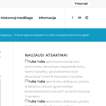
Prisijungti
Mokomoji medžiaga
Informacija
kategorija
/
Kokios spalvos atšvaitai turi būti transporto priemonės gale?
s
NAUJAUSI ATSAKYMAI
)
Yuliia Yuliia
apie
Kurios transporto
priemonės vairuotojas nepažeidė Kelių
eismo taisyklių, apsisukdamas šioje
situacijoje?
prieš 8 mėnesiai 3 savaitės
6
Yuliia Yuliia
apie
Kokiu didžiausiu greičiu
leidžiama važiuoti gyvenvietėje
besimokantiems vairuoti?
prieš 8 mėnesiai
3 savaitės
Yuliia Yuliia
apie
Kokiu didžiausiu greičiu