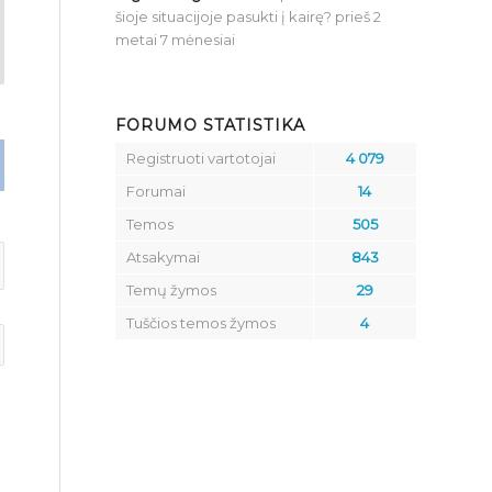
šioje situacijoje pasukti į kairę?
prieš 2
metai 7 mėnesiai
FORUMO STATISTIKA
Registruoti vartotojai
4 079
Forumai
14
Temos
505
Atsakymai
843
Temų žymos
29
Tuščios temos žymos
4