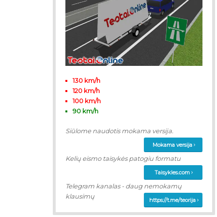
130 km/h
120 km/h
100 km/h
90 km/h
Siūlome naudotis mokama versija.
Mokama versija
Kelių eismo taisykės patogiu formatu
Taisykles.com
Telegram kanalas - daug nemokamų
klausimų
https://t.me/teorija