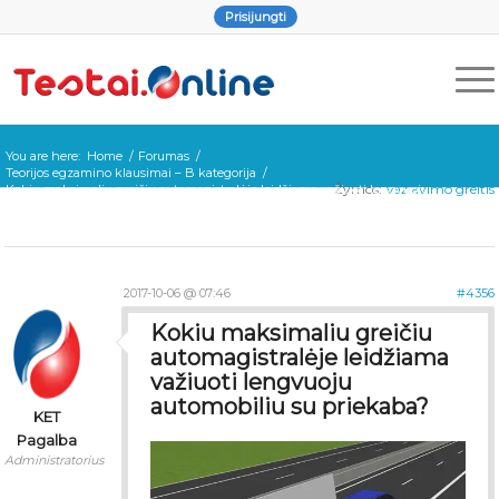
Prisijungti
You are here:
Home
/
Forumas
/
Teorijos egzamino klausimai – B kategorija
/
Žymos:
Važiavimo greitis
Kokiu maksimaliu greičiu automagistralėje leidžiama važiuoti lengvuoju
automobiliu su priekaba?
2017-10-06 @ 07:46
#4356
Kokiu maksimaliu greičiu
automagistralėje leidžiama
važiuoti lengvuoju
automobiliu su priekaba?
KET
Pagalba
Administratorius