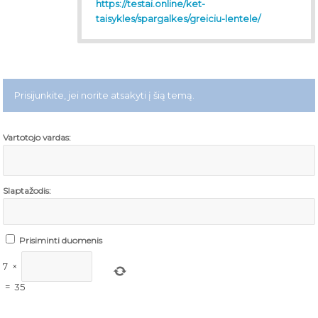
https://testai.online/ket-
taisykles/spargalkes/greiciu-lentele/
Prisijunkite, jei norite atsakyti į šią temą.
Vartotojo vardas:
Slaptažodis:
Prisiminti duomenis
7
×
=
35