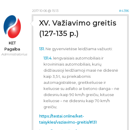
2017-10-06 @ 15:13
#4396
XV. Važiavimo greitis
(127-135 p.)
KET
131.
Ne gyvenvietėse leidžiama važiuoti:
Pagalba
Administratorius
131.4.
lengvaisiais automobiliais ir
krovininiais automobiliais, kurių
didžiausioji leidžiamoji masė ne didesnė
kaip 3,5 t, su priekabomis
automagistralėse, greitkeliuose ir
keliuose su asfalto ar betono danga – ne
didesniu kaip 90 km/h greičiu, kituose
keliuose – ne didesniu kaip 70 km/h
greičiu;
https://testai.online/ket-
taisykles/vaziavimo-greitis/#131