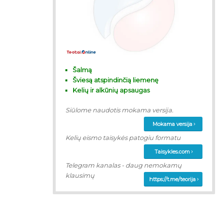
Šalmą
Šviesą atspindinčią liemenę
Kelių ir alkūnių apsaugas
Siūlome naudotis mokama versija.
Mokama versija
Kelių eismo taisykės patogiu formatu
Taisykles.com
Telegram kanalas - daug nemokamų
klausimų
https://t.me/teorija