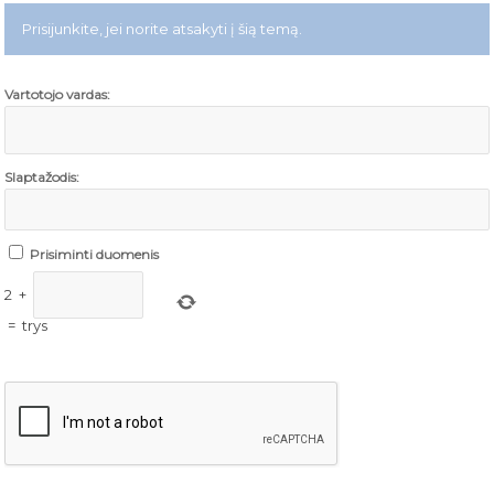
Prisijunkite, jei norite atsakyti į šią temą.
Vartotojo vardas:
Slaptažodis:
Prisiminti duomenis
2
+
=
trys