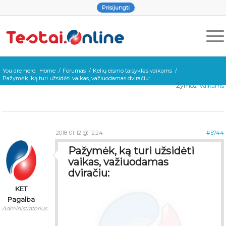
Prisijungti
You are here:
Home
/
Forumas
/
Kelių eismo taisyklės vaikams
/
Pažymėk, ką turi užsidėti vaikas, važiuodamas dviračiu:
Žymos:
Vaikams
2018-01-12 @ 12:24
#5744
Pažymėk, ką turi užsidėti
vaikas, važiuodamas
dviračiu:
KET
Pagalba
Administratorius