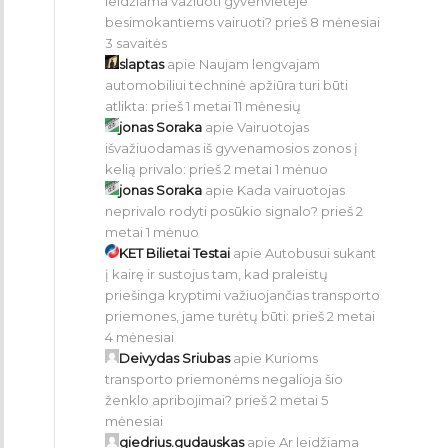
leidžiama važiuoti gyvenvietėje
besimokantiems vairuoti?
prieš 8 mėnesiai
3 savaitės
slaptas
apie
Naujam lengvajam
automobiliui techninė apžiūra turi būti
atlikta:
prieš 1 metai 11 mėnesių
jonas Soraka
apie
Vairuotojas
išvažiuodamas iš gyvenamosios zonos į
kelią privalo:
prieš 2 metai 1 mėnuo
jonas Soraka
apie
Kada vairuotojas
neprivalo rodyti posūkio signalo?
prieš 2
metai 1 mėnuo
KET Bilietai Testai
apie
Autobusui sukant
į kairę ir sustojus tam, kad praleistų
priešinga kryptimi važiuojančias transporto
priemones, jame turėtų būti:
prieš 2 metai
4 mėnesiai
Deivydas Sriubas
apie
Kurioms
transporto priemonėms negalioja šio
ženklo apribojimai?
prieš 2 metai 5
mėnesiai
giedrius.gudauskas
apie
Ar leidžiama