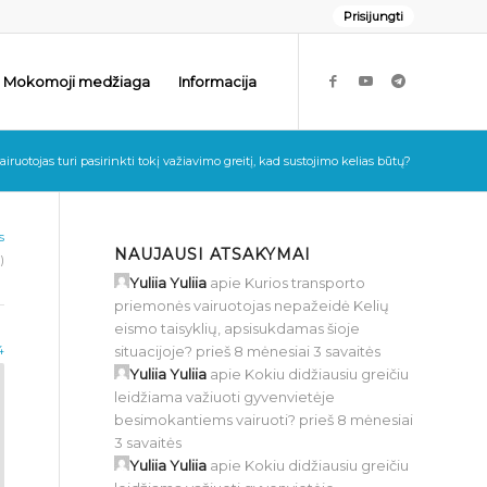
Prisijungti
Mokomoji medžiaga
Informacija
uotojas turi pasirinkti tokį važiavimo greitį, kad sustojimo kelias būtų?
s
NAUJAUSI ATSAKYMAI
)
Yuliia Yuliia
apie
Kurios transporto
priemonės vairuotojas nepažeidė Kelių
eismo taisyklių, apsisukdamas šioje
situacijoje?
prieš 8 mėnesiai 3 savaitės
4
Yuliia Yuliia
apie
Kokiu didžiausiu greičiu
leidžiama važiuoti gyvenvietėje
besimokantiems vairuoti?
prieš 8 mėnesiai
3 savaitės
Yuliia Yuliia
apie
Kokiu didžiausiu greičiu