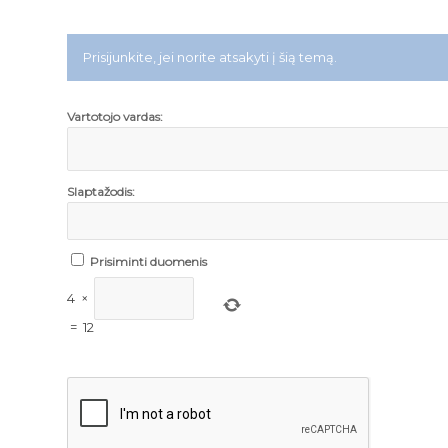
Prisijunkite, jei norite atsakyti į šią temą.
Vartotojo vardas:
Slaptažodis:
Prisiminti duomenis
4
×
=
12