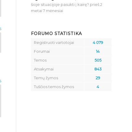
šioje situacijoje pasukti į kairę?
prieš 2
metai 7 mėnesiai
6
FORUMO STATISTIKA
Registruoti vartotojai
4 079
Forumai
14
Temos
505
Atsakymai
843
Temų žymos
29
6
Tuščios temos žymos
4