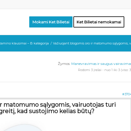
Mokami Ket Bilietai
Ket Bilietai nemokamai
gzamino klausimai – B kategorija
/
Važiuojant blogomis oro ir matomumo sąlygomis, vair
Žymos:
Manevravimas ir saugus vairavima
Rodomi 3 įrašai - nuo 1 iki 3 (viso: 3
#370
ir matomumo sąlygomis, vairuotojas turi
greitį, kad sustojimo kelias būtų?