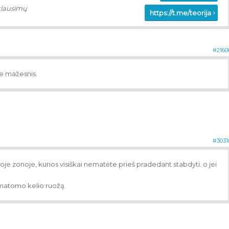
klausimų
https://t.me/teorija
#2160
 ne mažesnis.
#3031
oje zonoje, kurios visiškai nematėte prieš pradedant stabdyti. o jei
ž matomo kelio ruožą.