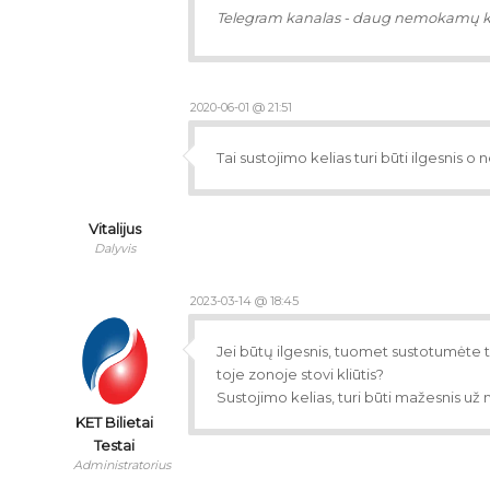
Telegram kanalas - daug nemokamų 
2020-06-01 @ 21:51
Tai sustojimo kelias turi būti ilgesnis o
Vitalijus
Dalyvis
2023-03-14 @ 18:45
Jei būtų ilgesnis, tuomet sustotumėte t
toje zonoje stovi kliūtis?
Sustojimo kelias, turi būti mažesnis u
KET Bilietai
Testai
Administratorius