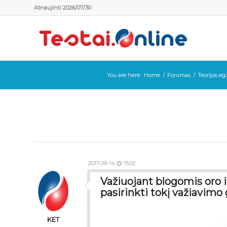
Atnaujinti 2026/07/30
You are here:
Home
/
Forumas
/
Teorijos e
2017-09-14 @ 15:02
Važiuojant blogomis oro 
pasirinkti tokį važiavimo 
KET