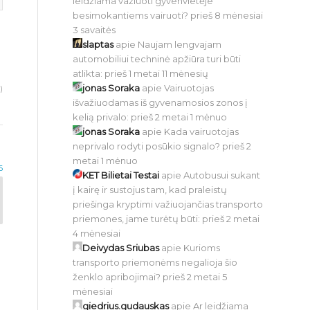
leidžiama važiuoti gyvenvietėje
besimokantiems vairuoti?
prieš 8 mėnesiai
3 savaitės
slaptas
apie
Naujam lengvajam
automobiliui techninė apžiūra turi būti
atlikta:
prieš 1 metai 11 mėnesių
jonas Soraka
apie
Vairuotojas
)
išvažiuodamas iš gyvenamosios zonos į
kelią privalo:
prieš 2 metai 1 mėnuo
jonas Soraka
apie
Kada vairuotojas
neprivalo rodyti posūkio signalo?
prieš 2
metai 1 mėnuo
6
KET Bilietai Testai
apie
Autobusui sukant
į kairę ir sustojus tam, kad praleistų
priešinga kryptimi važiuojančias transporto
priemones, jame turėtų būti:
prieš 2 metai
4 mėnesiai
Deivydas Sriubas
apie
Kurioms
transporto priemonėms negalioja šio
ženklo apribojimai?
prieš 2 metai 5
mėnesiai
giedrius.gudauskas
apie
Ar leidžiama