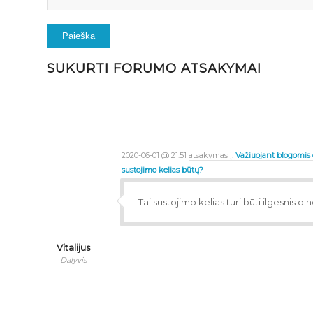
SUKURTI FORUMO ATSAKYMAI
2020-06-01 @ 21:51
atsakymas į:
Važiuojant blogomis o
sustojimo kelias būtų?
Tai sustojimo kelias turi būti ilgesnis o
Vitalijus
Dalyvis