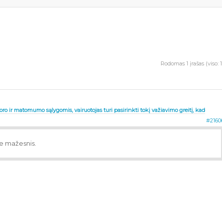
Rodomas 1 įrašas (viso: 1
ro ir matomumo sąlygomis, vairuotojas turi pasirinkti tokį važiavimo greitį, kad
#2160
 ne mažesnis.