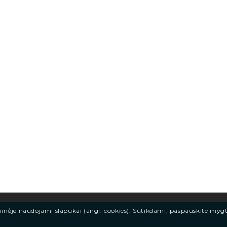
ainėje naudojami slapukai (angl. cookies). Sutikdami, paspauskite myg