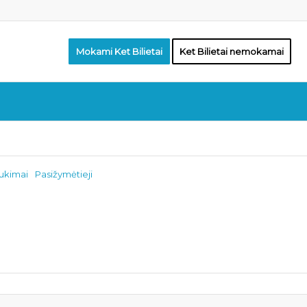
Mokami Ket Bilietai
Ket Bilietai nemokamai
aukimai
Pasižymėtieji