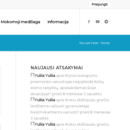
Prisijungti
Mokomoji medžiaga
Informacija
You are here:
Home
NAUJAUSI ATSAKYMAI
Yuliia Yuliia
apie
Kurios transporto
priemonės vairuotojas nepažeidė Kelių
eismo taisyklių, apsisukdamas šioje
situacijoje?
prieš 8 mėnesiai 3 savaitės
Yuliia Yuliia
apie
Kokiu didžiausiu greičiu
leidžiama važiuoti gyvenvietėje
besimokantiems vairuoti?
prieš 8 mėnesiai
3 savaitės
Yuliia Yuliia
apie
Kokiu didžiausiu greičiu