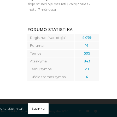
šioje situacijoje pasukti į kairę?
prieš 2
metai 7 mėnesiai
FORUMO STATISTIKA
Registruoti vartotojai
4 079
Forumai
14
Temos
505
Atsakymai
843
Temų žymos
29
Tuščios temos žymos
4
Sutinku
tuką „Sutinku“.
Teisinė informacija
Kelių eismo taisyklės 2026