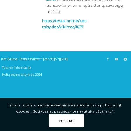
transporto priemonę, traktorių, savaeigę
mašiną;
https://testai.online/ket-
taisykles/vilkimas/#217
Ket Bilietai Testai.Online™ [ver.2.0][5.7][6.0.8]
Teisinė informacija
Kelių eismo taisyklės 2026
Informuojame, kad šioje svetainėje naudojami slapukai (angl.
cookies). Sutikdami, paspauskite mygtuką „Sutinku“.
Sutinku