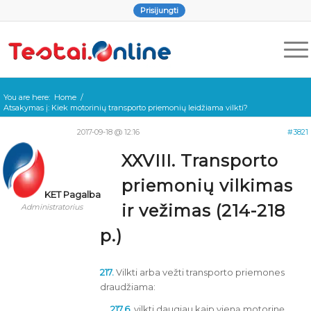
Prisijungti
You are here:
Home
/
Atsakymas į: Kiek motorinių transporto priemonių leidžiama vilkti?
2017-09-18 @ 12:16
#3821
XXVIII. Transporto
priemonių vilkimas
KET Pagalba
ir vežimas (214-218
Administratorius
p.)
217.
Vilkti arba vežti transporto priemones
draudžiama:
217.6.
vilkti daugiau kaip vieną motorinę