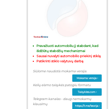
Pravažiuoti automobiliu jį stabdant, kad
išdžiūtų stabdžių mechanizmai
Sausai nuvalyti automobilio priekinį stiklą
Patikrinti stiklo valytuvų darbą
Siūlome naudotis mokama versija.
Mokama versija
Kelių eismo taisykės patogiu formatu
Taisykles.com
Telegram kanalas - daug nemokamų
klausimų
https://t.me/teorija