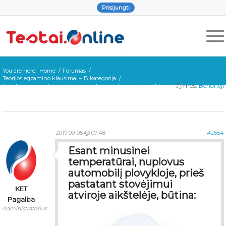
Prisijungti
You are here:
Home
/
Forumas
/
Teorijos egzamino klausimai – B kategorija
/
Žymos:
Bendrieji
Esant minusinei temperatūrai, nuplovus automobilį plovykloje, prieš
pastatant stovėjimui atviroje aikštelėje, būtina:
2017-09-05 @ 07:48
#2654
Esant minusinei
temperatūrai, nuplovus
automobilį plovykloje, prieš
pastatant stovėjimui
KET
atviroje aikštelėje, būtina:
Pagalba
Administratorius