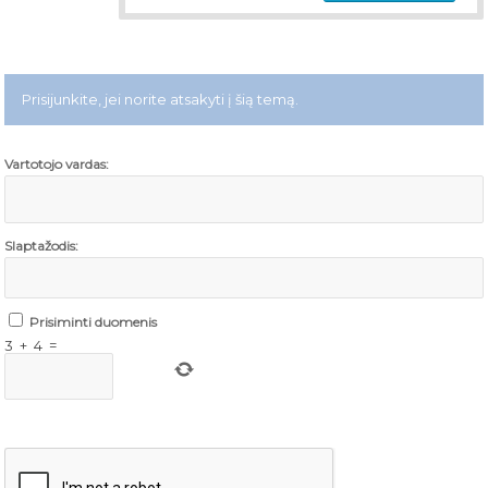
Prisijunkite, jei norite atsakyti į šią temą.
Vartotojo vardas:
Slaptažodis:
Prisiminti duomenis
3
+
4
=