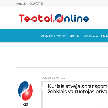
Atnaujinti 2026/07/30
You are here:
Home
/
Forumas
/
Teorijos egzamino k
2017-09-04 @ 13:20
Kuriais atvejais transpor
ženklais vairuotojas priva
KET