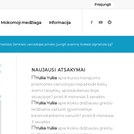
Prisijungti
Mokomoji medžiaga
Informacija
aisiais ženklais vairuotojas privalo įjungti avarinę šviesos signalizaciją?
i
NAUJAUSI ATSAKYMAI
)
Yuliia Yuliia
apie
Kurios transporto
priemonės vairuotojas nepažeidė Kelių
eismo taisyklių, apsisukdamas šioje
situacijoje?
prieš 8 mėnesiai 3 savaitės
6
Yuliia Yuliia
apie
Kokiu didžiausiu greičiu
leidžiama važiuoti gyvenvietėje
besimokantiems vairuoti?
prieš 8 mėnesiai
3 savaitės
Yuliia Yuliia
apie
Kokiu didžiausiu greičiu