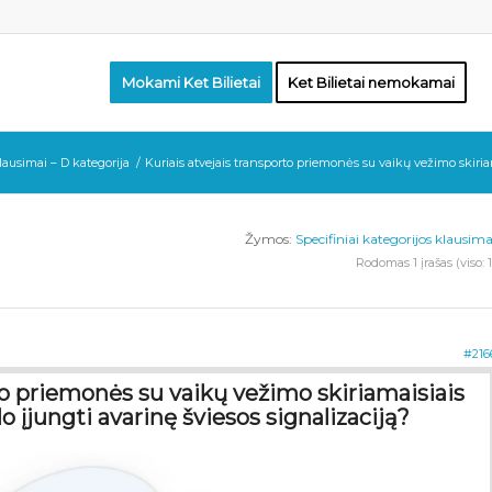
Mokami Ket Bilietai
Ket Bilietai nemokamai
lausimai – D kategorija
/
Kuriais atvejais transporto priemonės su vaikų vežimo skiriam
Žymos:
Specifiniai kategorijos klausima
Rodomas 1 įrašas (viso: 1
#216
to priemonės su vaikų vežimo skiriamaisiais
lo įjungti avarinę šviesos signalizaciją?