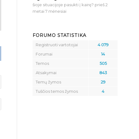
šioje situacijoje pasukti į kairę?
prieš 2
metai 7 mėnesiai
FORUMO STATISTIKA
Registruoti vartotojai
4 079
Forumai
14
Temos
505
Atsakymai
843
Temų žymos
29
Tuščios temos žymos
4