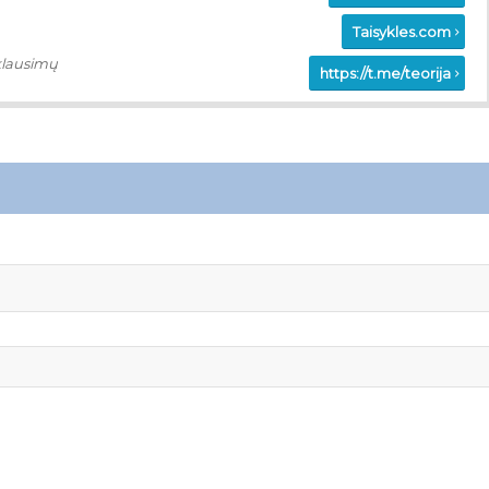
Taisykles.com
klausimų
https://t.me/teorija