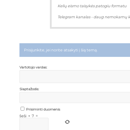
Kelių eismo taisykės patogiu formatu
Telegram kanalas - daug nemokamų 
Prisijunkite, jei norite atsakyti į šią temą.
Vartotojo vardas:
Slaptažodis:
Prisiminti duomenis
šeši
+
7
=