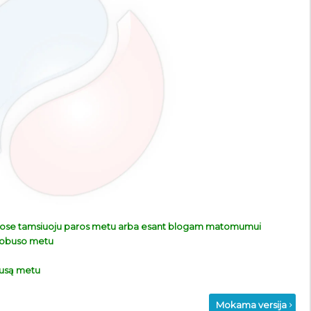
žuose tamsiuoju paros metu arba esant blogam matomumui
utobuso metu
busą metu
Mokama versija