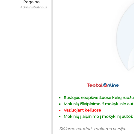
Pagalba
Administratorius
Sustojus neapšviestuose kelių ruo
Mokinių išlaipinimo iš mokyklinio a
Važiuojant keliuose
Mokinių įlaipinimo į mokyklinį auto
Siūlome naudotis mokama versija.