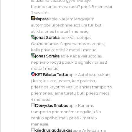
leidžiama važiuoti gyvenvietėje
besimokantiems vairuoti?
prieš 8 mėnesiai
3 savaitės
slaptas
apie
Naujam lengvajam
automobiliui techninė apžiūra turi būti
atlikta:
prieš 1 metai 11 mėnesių
jonas Soraka
apie
Vairuotojas
išvažiuodamas iš gyvenamosios zonos į
kelią privalo:
prieš 2 metai 1 mėnuo
jonas Soraka
apie
Kada vairuotojas
neprivalo rodyti posūkio signalo?
prieš 2
metai 1 mėnuo
KET Bilietai Testai
apie
Autobusui sukant
į kairę ir sustojus tam, kad praleistų
priešinga kryptimi važiuojančias transporto
priemones, jame turėtų būti:
prieš 2 metai
4 mėnesiai
Deivydas Sriubas
apie
Kurioms
transporto priemonėms negalioja šio
ženklo apribojimai?
prieš 2 metai 5
mėnesiai
giedrius.gudauskas
apie
Ar leidžiama