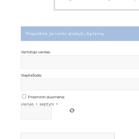
Prisijunkite, jei norite atsakyti į šią temą.
Vartotojo vardas:
Slaptažodis:
Prisiminti duomenis
vienas
×
septyni
=