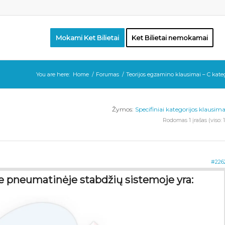
Mokami Ket Bilietai
Ket Bilietai nemokamai
You are here:
Home
/
Forumas
/
Teorijos egzamino klausimai – C kateg
Žymos:
Specifiniai kategorijos klausima
Rodomas 1 įrašas (viso: 1
#226
e pneumatinėje stabdžių sistemoje yra: