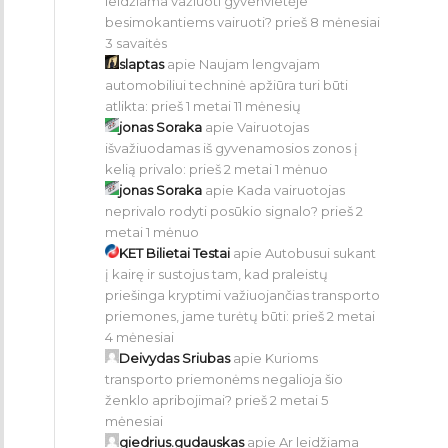
leidžiama važiuoti gyvenvietėje
besimokantiems vairuoti?
prieš 8 mėnesiai
3 savaitės
slaptas
apie
Naujam lengvajam
automobiliui techninė apžiūra turi būti
atlikta:
prieš 1 metai 11 mėnesių
jonas Soraka
apie
Vairuotojas
išvažiuodamas iš gyvenamosios zonos į
kelią privalo:
prieš 2 metai 1 mėnuo
jonas Soraka
apie
Kada vairuotojas
neprivalo rodyti posūkio signalo?
prieš 2
metai 1 mėnuo
KET Bilietai Testai
apie
Autobusui sukant
į kairę ir sustojus tam, kad praleistų
priešinga kryptimi važiuojančias transporto
priemones, jame turėtų būti:
prieš 2 metai
4 mėnesiai
Deivydas Sriubas
apie
Kurioms
transporto priemonėms negalioja šio
ženklo apribojimai?
prieš 2 metai 5
mėnesiai
giedrius.gudauskas
apie
Ar leidžiama