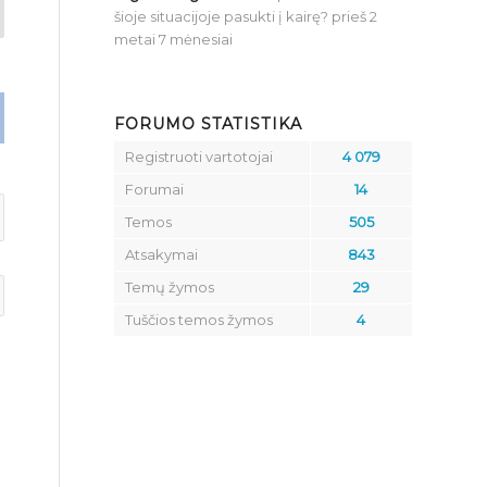
šioje situacijoje pasukti į kairę?
prieš 2
metai 7 mėnesiai
FORUMO STATISTIKA
Registruoti vartotojai
4 079
Forumai
14
Temos
505
Atsakymai
843
Temų žymos
29
Tuščios temos žymos
4