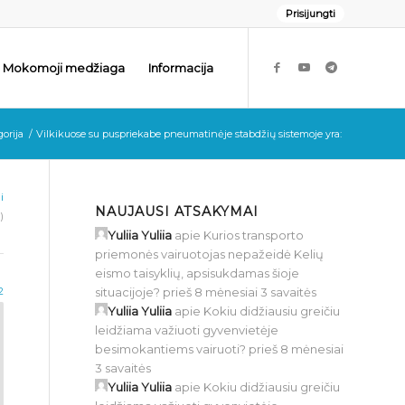
Prisijungti
Mokomoji medžiaga
Informacija
orija
/
Vilkikuose su puspriekabe pneumatinėje stabdžių sistemoje yra:
i
NAUJAUSI ATSAKYMAI
)
Yuliia Yuliia
apie
Kurios transporto
priemonės vairuotojas nepažeidė Kelių
eismo taisyklių, apsisukdamas šioje
situacijoje?
prieš 8 mėnesiai 3 savaitės
2
Yuliia Yuliia
apie
Kokiu didžiausiu greičiu
leidžiama važiuoti gyvenvietėje
besimokantiems vairuoti?
prieš 8 mėnesiai
3 savaitės
Yuliia Yuliia
apie
Kokiu didžiausiu greičiu