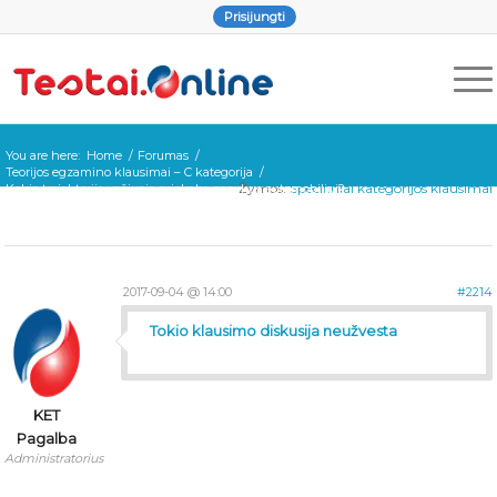
Prisijungti
You are here:
Home
/
Forumas
/
Teorijos egzamino klausimai – C kategorija
/
Žymos:
Specifiniai kategorijos klausimai
Kokia trajektorija važiuoja priekaba pasukus automobiliui?
2017-09-04 @ 14:00
#2214
Tokio klausimo diskusija neužvesta
KET
Pagalba
Administratorius