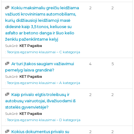
Kokiu maksimaliu greičiu leidžiama
2
2
važiuoti krovininiams automobiliams,
kurių didžiausioji leidžiamoji masė
didesnė kaip 3,5 tonos, keliuose su
asfalto ar betono danga ir šiuo kelio
ženklu paženklintame kelyj
Sukūrė:
KET Pagalba
:
Teorijos egzamino klausimai – C kategorija
Ar turi įtakos saugiam važiavimui
4
5
pernelyg laisva grandinė?
Sukūrė:
KET Pagalba
:
Teorijos egzamino klausimai – A kategorija
Kaip privalo elgtis troleibusų ir
2
2
autobusų vairuotojai, išvažiuodami iš
stotelės gyvenvietėje?
Sukūrė:
KET Pagalba
:
Teorijos egzamino klausimai – D kategorija
Kokius dokumentus privalo su
2
2