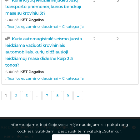
Kuria kryptį leidžiama judėti Jūsų
3
3
transporto priemonei, kurios bendroji
masė su kroviniu 5t?
Sukūrė:
KET Pagalba
:
Teorijos egzamino klausimai – C kategorija
Kuria automagistralės eismo juosta
2
2
leidžiama važiuoti krovininiais
automobiliais, kurių didžiausioji
leidžiamoji masė didesnė kaip 3,5
tonos?
Sukūrė:
KET Pagalba
:
Teorijos egzamino klausimai – C kategorija
1
2
3
…
7
8
9
→
Informuojame, kad šioje svetainėje naudojami slapukai (angl.
Ket Bilietai Testai.Online™ [ver.2.0][5.7][6.0.8]
cookies). Sutikdami, paspauskite mygtuką „Sutinku“.
Teisinė informacija