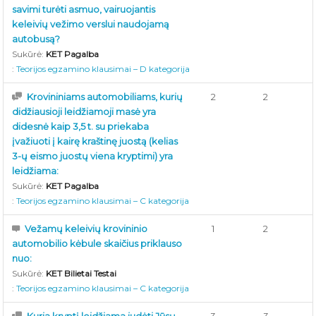
savimi turėti asmuo, vairuojantis
keleivių vežimo verslui naudojamą
autobusą?
Sukūrė:
KET Pagalba
:
Teorijos egzamino klausimai – D kategorija
Krovininiams automobiliams, kurių
2
2
didžiausioji leidžiamoji masė yra
didesnė kaip 3,5 t. su priekaba
įvažiuoti į kairę kraštinę juostą (kelias
3-ų eismo juostų viena kryptimi) yra
leidžiama:
Sukūrė:
KET Pagalba
:
Teorijos egzamino klausimai – C kategorija
Vežamų keleivių krovininio
1
2
automobilio kėbule skaičius priklauso
nuo:
Sukūrė:
KET Bilietai Testai
:
Teorijos egzamino klausimai – C kategorija