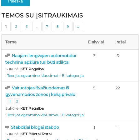
TEMOS SU ĮSITRAUKIMAIS
1
2
3
…
7
8
9
→
Tema
Dalyviai
Įrašai
Naujam lengvajam automobiliui
3
3
techninė apžiūra turi būti atlikta:
Sukūrė:
KET Pagalba
:
Teorijos egzamino klausimai – B kategorija
Vairuotojas išvažiuodamas iš
9
22
gyvenamosios zonos į kelią privalo:
1
2
Sukūrė:
KET Pagalba
:
Teorijos egzamino klausimai – B kategorija
Stabdžiai blogai stabdo
1
1
Sukūrė:
KET Bilietai Testai