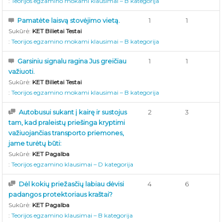
:
Teorijos egzamino mokami klausimai – B kategorija
Pamatėte laisvą stovėjimo vietą.
1
1
Sukūrė:
KET Bilietai Testai
:
Teorijos egzamino mokami klausimai – B kategorija
Garsiniu signalu ragina Jus greičiau
1
1
važiuoti.
Sukūrė:
KET Bilietai Testai
:
Teorijos egzamino mokami klausimai – B kategorija
Autobusui sukant į kairę ir sustojus
2
3
tam, kad praleistų priešinga kryptimi
važiuojančias transporto priemones,
jame turėtų būti:
Sukūrė:
KET Pagalba
:
Teorijos egzamino klausimai – D kategorija
Dėl kokių priežasčių labiau dėvisi
4
6
padangos protektoriaus kraštai?
Sukūrė:
KET Pagalba
:
Teorijos egzamino klausimai – B kategorija