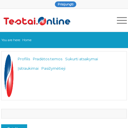
Prisijungti
You are here:
Home
Profilis
Pradėtos temos
Sukurti atsakymai
Įsitraukimai
Pasižymėtieji